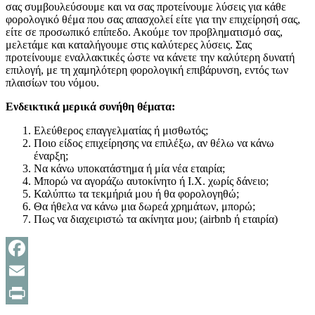
σας συμβουλεύσουμε και να σας προτείνουμε λύσεις για κάθε
φορολογικό θέμα που σας απασχολεί είτε για την επιχείρησή σας,
είτε σε προσωπικό επίπεδο. Ακούμε τον προβληματισμό σας,
μελετάμε και καταλήγουμε στις καλύτερες λύσεις. Σας
προτείνουμε εναλλακτικές ώστε να κάνετε την καλύτερη δυνατή
επιλογή, με τη χαμηλότερη φορολογική επιβάρυνση, εντός των
πλαισίων του νόμου.
Ενδεικτικά μερικά συνήθη θέματα:
Ελεύθερος επαγγελματίας ή μισθωτός;
Ποιο είδος επιχείρησης να επιλέξω, αν θέλω να κάνω
έναρξη;
Να κάνω υποκατάστημα ή μία νέα εταιρία;
Μπορώ να αγοράζω αυτοκίνητο ή Ι.Χ. χωρίς δάνειο;
Καλύπτω τα τεκμήριά μου ή θα φορολογηθώ;
Θα ήθελα να κάνω μια δωρεά χρημάτων, μπορώ;
Πως να διαχειριστώ τα ακίνητα μου; (airbnb ή εταιρία)
Facebook
Email